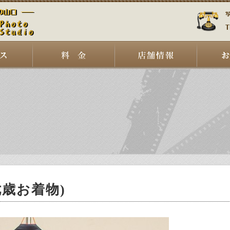
七歳お着物)