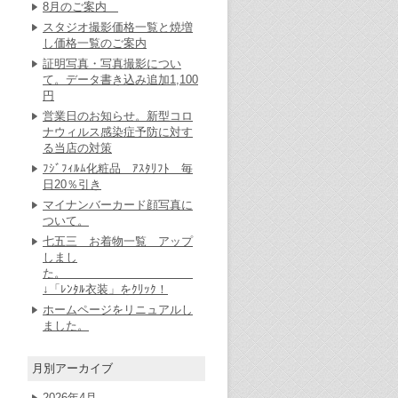
8月のご案内
スタジオ撮影価格一覧と焼増
し価格一覧のご案内
証明写真・写真撮影につい
て。データ書き込み追加1,100
円
営業日のお知らせ。新型コロ
ナウィルス感染症予防に対す
る当店の対策
ﾌｼﾞﾌｨﾙﾑ化粧品 ｱｽﾀﾘﾌﾄ 毎
日20％引き
マイナンバーカード顔写真に
ついて。
七五三 お着物一覧 アップ
しまし
た。
↓「ﾚﾝﾀﾙ衣装」をｸﾘｯｸ！
ホームページをリニュアルし
ました。
月別アーカイブ
2026年4月