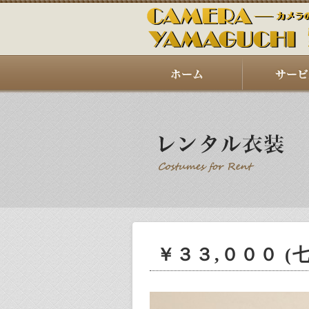
￥３３,０００ (