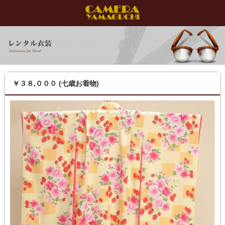
￥３８,０００ (七歳お着物)