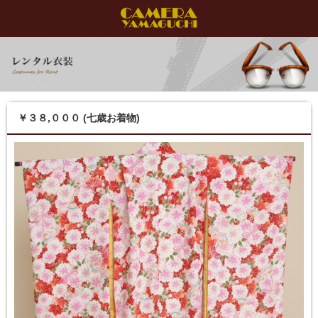
￥３８,０００ (七歳お着物)