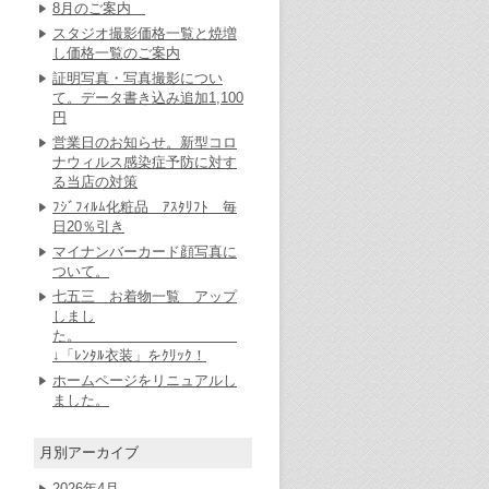
8月のご案内
スタジオ撮影価格一覧と焼増
し価格一覧のご案内
証明写真・写真撮影につい
て。データ書き込み追加1,100
円
営業日のお知らせ。新型コロ
ナウィルス感染症予防に対す
る当店の対策
ﾌｼﾞﾌｨﾙﾑ化粧品 ｱｽﾀﾘﾌﾄ 毎
日20％引き
マイナンバーカード顔写真に
ついて。
七五三 お着物一覧 アップ
しまし
た。
↓「ﾚﾝﾀﾙ衣装」をｸﾘｯｸ！
ホームページをリニュアルし
ました。
月別アーカイブ
2026年4月