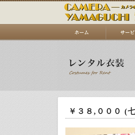
￥３８,０００ (