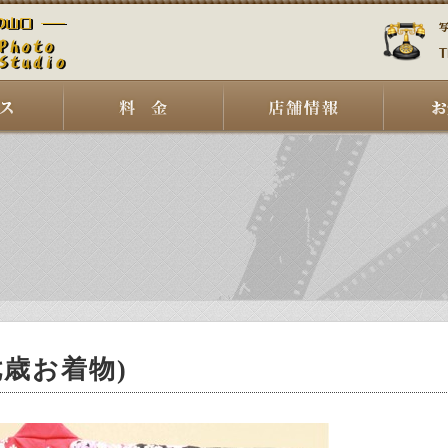
七歳お着物)