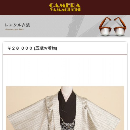
￥２８,０００ (五歳お着物)