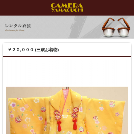
￥２０,０００ (三歳お着物)