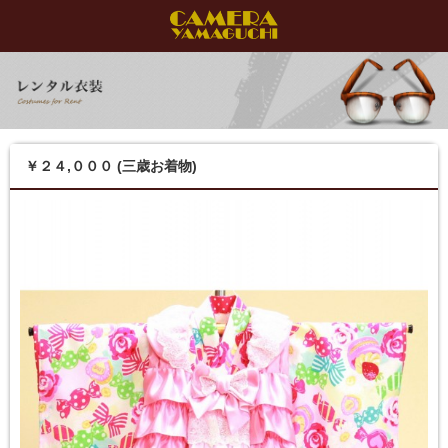
￥２４,０００ (三歳お着物)